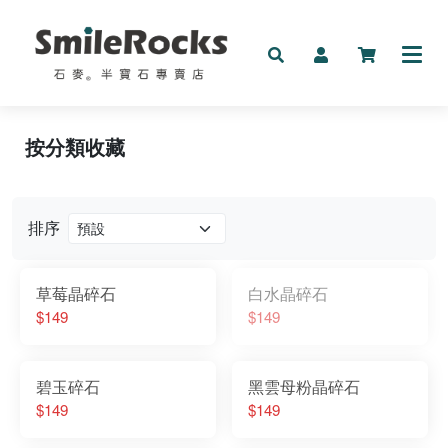
按分類收藏
新品
礦物
排序
手鍊
按預算收藏
草莓晶碎石
白水晶碎石
按分類收藏
$149
$149
其它
碧玉碎石
黑雲母粉晶碎石
$149
$149