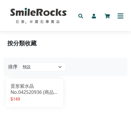
新品
按分類收藏
礦物
手鍊
排序
按預算收藏
蛋形紫水晶
按分類收藏
No.042520936 (商品不
附板子）
$149
其它