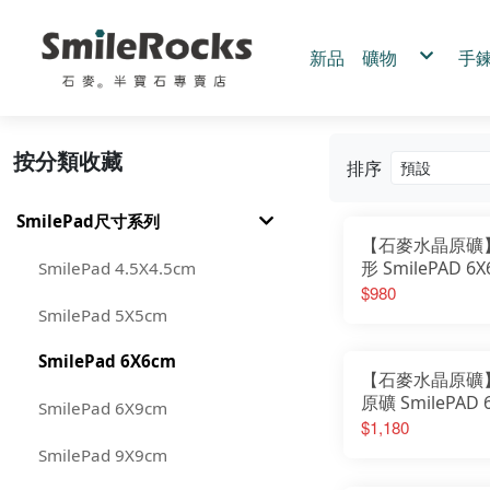
新品
礦物
手
黃鐵礦
手
黑碧璽
手
綠碧璽
手
紫鈦晶
白水晶
客
綠水晶
按分類收藏
綠髮晶
排序
藍銅礦
拉長石
茶黃水晶
幽靈水晶
髮晶.鈦晶
SmilePad尺寸系列
圍岩系列
赫基蒙水晶
【石麥水晶原礦
三輪骨幹水晶
其他
粉水晶
形 SmilePAD 6X
SmilePad 4.5X4.5cm
紫水晶
首選 No.625926
$980
SmilePad 5X5cm
SmilePad 6X6cm
【石麥水晶原礦
原礦 SmilePAD 
SmilePad 6X9cm
1000首選 N0.62
$1,180
SmilePad 9X9cm