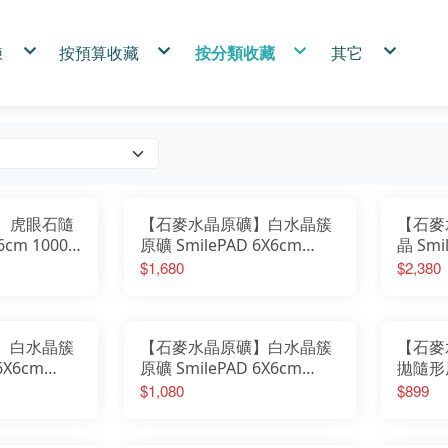
鍊
按預算收藏
按分類收藏
其它
圍15cm
1000首選
SmilePad尺寸系列
關於石麥
圍16cm
2000優購
能量水晶專區
淨化
圍17cm
3000玩家
礦物
小幫手代購
單珠手鍊
稀有收藏
碎石專區
購物須知
製尺寸請右下角FB聯繫客服
小資裸石
金典門市商品
禪風項鍊
其他
優惠專區
SmilePad 4.5X4.5cm
招財招福
黃鐵礦
水晶柱
SmilePad 5X5cm
人緣好好
黑碧璽
虎眼石
SmilePad 6X6cm
避防小人
綠碧璽
紫水晶
SmilePad 6X9cm
舒心解壓
白水晶
草莓晶
SmilePad 9X9cm
螢石
紫水晶
青金石
白水晶
紫鈦晶
玫瑰石
】虎眼石隨
【石麥水晶原礦】白水晶簇
【石麥
紫水晶
綠水晶
白紋石
紫鈦晶
綠髮晶
水草瑪瑙
6cm 1000
原礦 SmilePAD 6X6cm
晶 Smi
綠水晶
藍銅礦
粉水晶
綠髮晶
拉長石
螢石
0801
1000首選 No.10344260803
優購 No
粉水晶
茶黃水晶
黑曜石
$1,680
$2,380
草莓晶
幽靈水晶
紅碧玉
髮晶.鈦晶
虎眼石
圍岩系列
黑曜石
赫基蒙水晶
孔雀石
三輪骨幹水晶
白紋石
其他
藍銅礦
粉水晶
黃鐵礦
】白水晶簇
【石麥水晶原礦】白水晶簇
【石麥
黑碧璽
綠碧璽
6X6cm
原礦 SmilePAD 6X6cm
拋隨形原
茶黃水晶
幽靈水晶
545260740
1000首選 No.62545260733
6X6c
$1,080
$899
髮晶.鈦晶
水草瑪瑙
No.04
青金石
三輪骨幹水晶
其他
赫基蒙水晶
拉長石