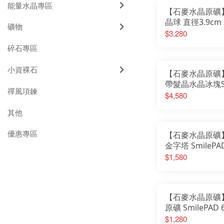
能量水晶專區
【石麥水晶原礦
晶球 直徑3.9cm 
礦物
6X6cm 3000玩
$3,280
No.6210250723
碎石專區
小資裸石
【石麥水晶原礦
帶髮晶水晶冰塊Sm
禪風項鍊
6X6cm稀有收藏
$4,580
No.6257126062
其他
優惠專區
【石麥水晶原礦
金字塔 SmilePA
1000首選 No.62
$1,580
【石麥水晶原礦
原礦 SmilePAD 
1000首選No.625
$1,280