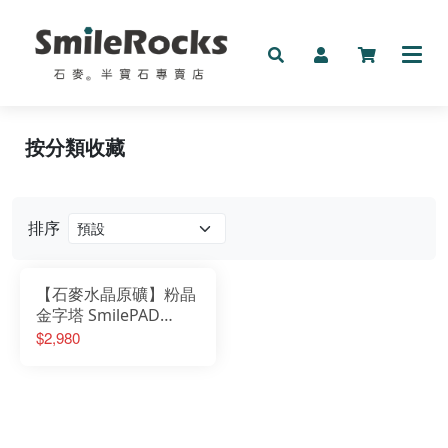
新品
按分類收藏
礦物
手鍊
排序
按預算收藏
【石麥水晶原礦】粉晶
按分類收藏
金字塔 SmilePAD
9X9cm 2000優購
$2,980
其它
No.6256391322