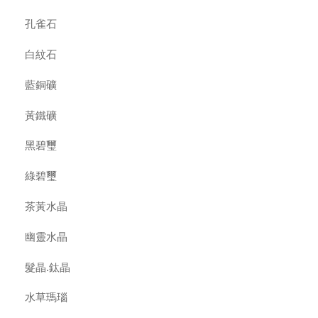
孔雀石
白紋石
藍銅礦
黃鐵礦
黑碧璽
綠碧璽
茶黃水晶
幽靈水晶
髮晶.鈦晶
水草瑪瑙