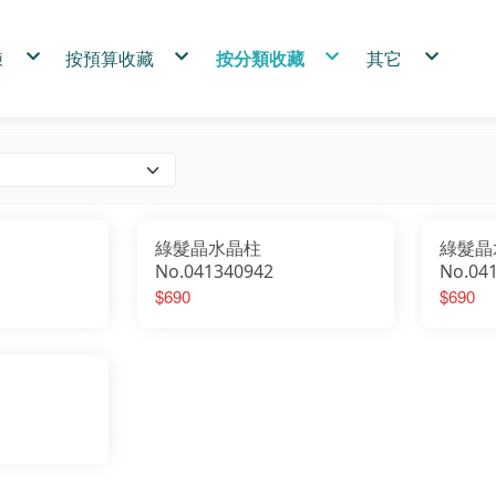
鍊
按預算收藏
按分類收藏
其它
圍15cm
1000首選
SmilePad尺寸系列
關於石麥
圍16cm
2000優購
能量水晶專區
淨化
圍17cm
3000玩家
礦物
小幫手代購
單珠手鍊
稀有收藏
碎石專區
購物須知
製尺寸請右下角FB聯繫客服
小資裸石
金典門市商品
禪風項鍊
其他
優惠專區
SmilePad 4.5X4.5cm
招財招福
黃鐵礦
水晶柱
SmilePad 5X5cm
人緣好好
黑碧璽
虎眼石
SmilePad 6X6cm
避防小人
綠碧璽
紫水晶
SmilePad 6X9cm
舒心解壓
白水晶
草莓晶
SmilePad 9X9cm
螢石
紫水晶
青金石
白水晶
紫鈦晶
玫瑰石
綠髮晶水晶柱
綠髮晶
紫水晶
綠水晶
白紋石
紫鈦晶
綠髮晶
水草瑪瑙
No.041340942
No.04
綠水晶
藍銅礦
粉水晶
綠髮晶
拉長石
螢石
粉水晶
茶黃水晶
黑曜石
$690
$690
草莓晶
幽靈水晶
紅碧玉
髮晶.鈦晶
虎眼石
圍岩系列
黑曜石
赫基蒙水晶
孔雀石
三輪骨幹水晶
白紋石
其他
藍銅礦
粉水晶
黃鐵礦
黑碧璽
綠碧璽
茶黃水晶
幽靈水晶
髮晶.鈦晶
水草瑪瑙
青金石
三輪骨幹水晶
其他
赫基蒙水晶
拉長石