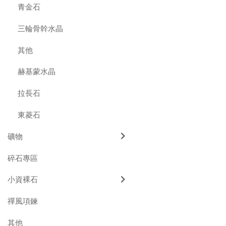
青金石
三輪骨幹水晶
其他
赫基蒙水晶
拉長石
東菱石
礦物
碎石專區
小資裸石
禪風項鍊
其他