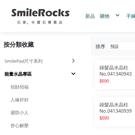
新品
礦物
手
黃鐵礦
手
黑碧璽
手
綠碧璽
手
紫鈦晶
白水晶
客
綠水晶
按分類收藏
綠髮晶
排序
藍銅礦
拉長石
茶黃水晶
幽靈水晶
髮晶.鈦晶
SmilePad尺寸系列
圍岩系列
赫基蒙水晶
綠髮晶水晶柱
三輪骨幹水晶
其他
粉水晶
No.041340943
能量水晶專區
紫水晶
$690
招財招福
人緣好好
綠髮晶水晶柱
No.041340939
避防小人
$690
舒心解壓