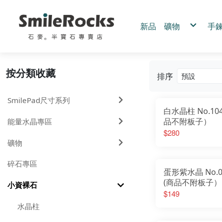
新品
礦物
手
黃鐵礦
手
黑碧璽
手
綠碧璽
手
紫鈦晶
白水晶
客
綠水晶
按分類收藏
綠髮晶
排序
藍銅礦
拉長石
茶黃水晶
幽靈水晶
髮晶.鈦晶
SmilePad尺寸系列
圍岩系列
赫基蒙水晶
白水晶柱 No.104
三輪骨幹水晶
其他
粉水晶
品不附板子）
能量水晶專區
紫水晶
$280
礦物
碎石專區
蛋形紫水晶 No.04
(商品不附板子）
小資裸石
$149
水晶柱