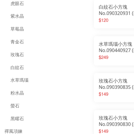
虎眼石
白紋石小方塊
No.09032093
紫水晶
子）
$120
草莓晶
青金石
水草瑪瑙小方塊
No.09044092
玫瑰石
子）
$249
白紋石
水草瑪瑙
玫瑰石小方塊
No.09039083
粉水晶
子）
$149
螢石
玫瑰石小方塊
黑曜石
No.09039083
子）
$149
禪風項鍊