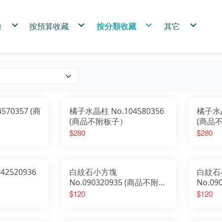
鍊
按預算收藏
按分類收藏
其它
圍15cm
1000首選
SmilePad尺寸系列
關於石麥
圍16cm
2000優購
能量水晶專區
淨化
圍17cm
3000玩家
礦物
小幫手代購
單珠手鍊
稀有收藏
碎石專區
購物須知
製尺寸請右下角FB聯繫客服
小資裸石
金典門市商品
禪風項鍊
其他
優惠專區
SmilePad 4.5X4.5cm
招財招福
黃鐵礦
水晶柱
SmilePad 5X5cm
人緣好好
黑碧璽
虎眼石
SmilePad 6X6cm
避防小人
綠碧璽
紫水晶
SmilePad 6X9cm
舒心解壓
白水晶
草莓晶
SmilePad 9X9cm
螢石
紫水晶
青金石
白水晶
紫鈦晶
玫瑰石
570357 (商
橘子水晶柱 No.104580356
橘子水晶
紫水晶
綠水晶
白紋石
紫鈦晶
綠髮晶
水草瑪瑙
(商品不附板子）
(商品
綠水晶
藍銅礦
粉水晶
綠髮晶
拉長石
螢石
粉水晶
茶黃水晶
黑曜石
$280
$280
草莓晶
幽靈水晶
紅碧玉
髮晶.鈦晶
虎眼石
圍岩系列
黑曜石
赫基蒙水晶
孔雀石
三輪骨幹水晶
白紋石
其他
藍銅礦
粉水晶
黃鐵礦
2520936
白紋石小方塊
白紋石
黑碧璽
綠碧璽
No.090320935 (商品不附板
No.0
茶黃水晶
幽靈水晶
子）
子）
$120
$120
髮晶.鈦晶
水草瑪瑙
青金石
三輪骨幹水晶
其他
赫基蒙水晶
拉長石