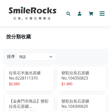
新品
按分類收藏
礦物
手鍊
排序
按預算收藏
拉長石半拋光原礦
變彩拉長石原礦
按分類收藏
No.6228111370
No.104350823
$2,680
$1,880
其它
【金典門市商品】變彩
變彩拉長石原礦
拉長石原礦
No.104300620