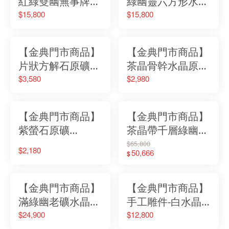
紅綠雙幽無事牌水
綠幽靈六方形水晶
晶No.0428701115
No.0404690802
$15,800
$15,800
【金典門市商品】
【金典門市商品】
片狀方解石原礦
茶晶骨幹水晶原礦
No.62314911634
No.62277911874
$3,580
$2,980
【金典門市商品】
【金典門市商品】
紫螢石原礦
茶晶帶千層綠幽水
No.62236411014
晶No.010460822
$65,800
$2,180
50,666
$
【金典門市商品】
【金典門市商品】
滿綠幽老礦水晶柱
手工雕件-白水晶
No.011150780
祥獅（含底座)
$24,900
$12,800