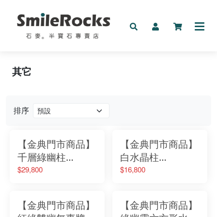
其它
新品
礦物
排序
手鍊
按預算收藏
【金典門市商品】
【金典門市商品】
千層綠幽柱
白水晶柱
按分類收藏
No.010939123
No.010679111
$29,800
$16,800
其它
【金典門市商品】
【金典門市商品】