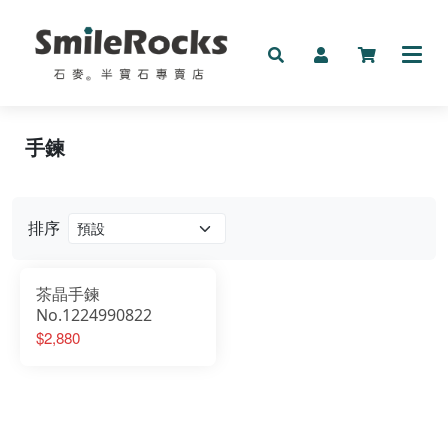
新品
手鍊
礦物
手鍊
排序
按預算收藏
茶晶手鍊
按分類收藏
No.1224990822
$2,880
其它