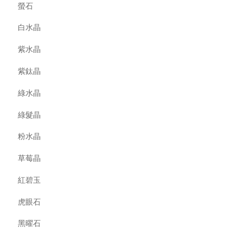
螢石
白水晶
紫水晶
紫鈦晶
綠水晶
綠髮晶
粉水晶
草莓晶
紅碧玉
虎眼石
黑曜石