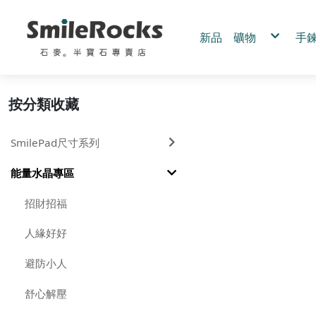
新品
礦物
手
黃鐵礦
手
黑碧璽
手
綠碧璽
手
紫鈦晶
白水晶
客
綠水晶
按分類收藏
綠髮晶
藍銅礦
拉長石
茶黃水晶
幽靈水晶
髮晶.鈦晶
SmilePad尺寸系列
圍岩系列
赫基蒙水晶
三輪骨幹水晶
其他
粉水晶
能量水晶專區
紫水晶
招財招福
人緣好好
避防小人
舒心解壓