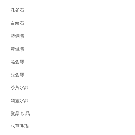
孔雀石
白紋石
藍銅礦
黃鐵礦
黑碧璽
綠碧璽
茶黃水晶
幽靈水晶
髮晶.鈦晶
水草瑪瑙