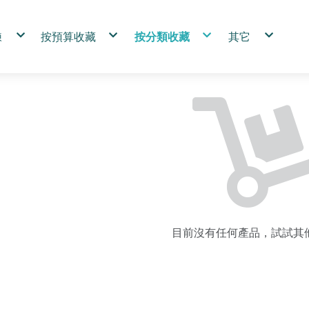
鍊
按預算收藏
按分類收藏
其它
圍15cm
1000首選
SmilePad尺寸系列
關於石麥
圍16cm
2000優購
能量水晶專區
淨化
圍17cm
3000玩家
礦物
小幫手代購
單珠手鍊
稀有收藏
碎石專區
購物須知
製尺寸請右下角FB聯繫客服
小資裸石
金典門市商品
禪風項鍊
其他
優惠專區
SmilePad 4.5X4.5cm
招財招福
黃鐵礦
水晶柱
SmilePad 5X5cm
人緣好好
黑碧璽
虎眼石
SmilePad 6X6cm
避防小人
綠碧璽
紫水晶
SmilePad 6X9cm
舒心解壓
白水晶
草莓晶
SmilePad 9X9cm
螢石
紫水晶
青金石
白水晶
紫鈦晶
玫瑰石
紫水晶
綠水晶
白紋石
紫鈦晶
綠髮晶
水草瑪瑙
綠水晶
藍銅礦
粉水晶
綠髮晶
拉長石
螢石
粉水晶
茶黃水晶
黑曜石
草莓晶
幽靈水晶
紅碧玉
髮晶.鈦晶
虎眼石
圍岩系列
黑曜石
赫基蒙水晶
孔雀石
三輪骨幹水晶
白紋石
其他
藍銅礦
粉水晶
目前沒有任何產品，試試其
黃鐵礦
黑碧璽
綠碧璽
茶黃水晶
幽靈水晶
髮晶.鈦晶
水草瑪瑙
青金石
三輪骨幹水晶
其他
赫基蒙水晶
拉長石